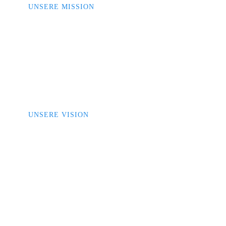
UNSERE MISSION
„Wir sichern Energieversorgung
dort, wo Ausfälle keine Option
sind.“
UNSERE VISION
Als verlässlicher Spezialist für Notstromtechnik
möchten wir langfristiger Partner für kritische
Energieversorgung sein – mit praxisnahen
Lösungen, hoher technischer Kompetenz und
echtem Verantwortungsbewusstsein.